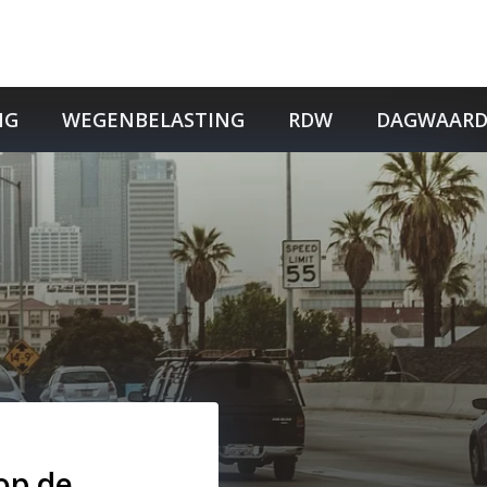
NG
WEGENBELASTING
RDW
DAGWAARD
op de