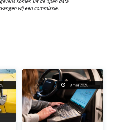
egevens komen uit de open data
tvangen wij een commissie.
26
8 mei 2026