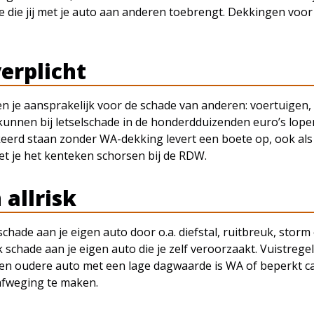
 die jij met je auto aan anderen toebrengt. Dekkingen voor 
verplicht
n je aansprakelijk voor de schade van anderen: voertuigen
 kunnen bij letselschade in de honderdduizenden euro’s lop
keerd staan zonder WA-dekking levert een boete op, ook als de 
t je het kenteken schorsen bij de RDW.
 allrisk
hade aan je eigen auto door o.a. diefstal, ruitbreuk, storm e
k schade aan je eigen auto die je zelf veroorzaakt. Vuistreg
j een oudere auto met een lage dagwaarde is WA of beperkt c
afweging te maken.