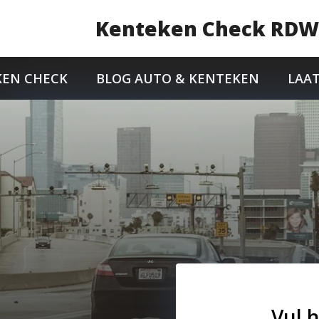
Kenteken Check RD
KEN CHECK
BLOG AUTO & KENTEKEN
LAA
Vul 