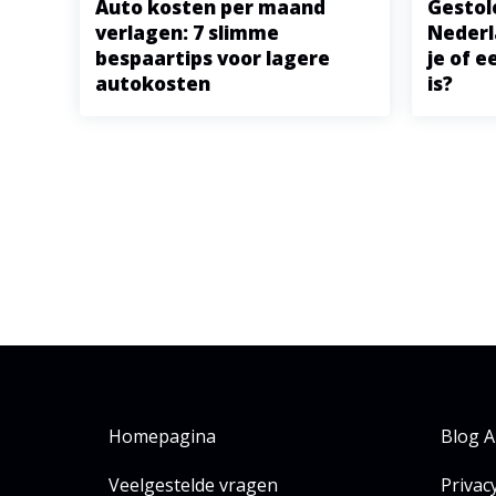
Auto kosten per maand
Gestol
verlagen: 7 slimme
Nederl
bespaartips voor lagere
je of 
autokosten
is?
Homepagina
Blog A
Veelgestelde vragen
Privac