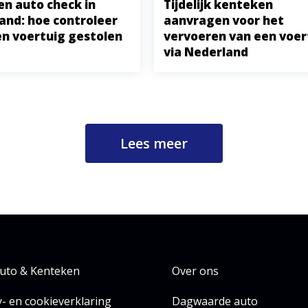
en auto check in
Tijdelijk kenteken
and: hoe controleer
aanvragen voor het
een voertuig gestolen
vervoeren van een voer
via Nederland
Lees meer
uto & Kenteken
Over ons
y- en cookieverklaring
Dagwaarde auto